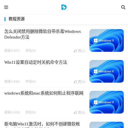
教程资源
怎么关闭禁用删除微软自带杀毒Windows
Defender方法
阅读(1497)
评论(0)
赞(
2
)
Win11设置自动定时关机命令方法
阅读(1446)
评论(0)
赞(
0
)
windows系统和mac系统如何阻止程序联网
阅读(1416)
评论(0)
赞(
0
)
新电脑Win11激活时，如何不创建微软帐