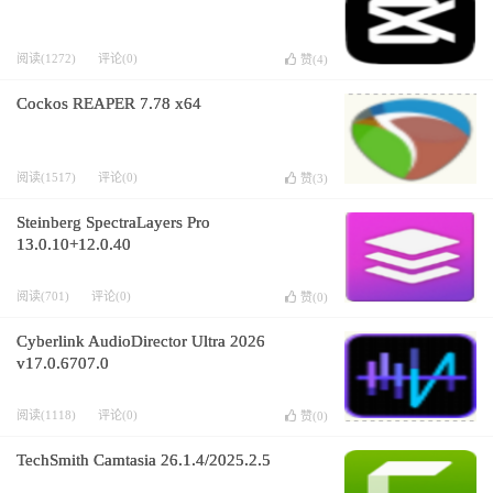
阅读(1272)
评论(0)
赞(
4
)
Cockos REAPER 7.78 x64
阅读(1517)
评论(0)
赞(
3
)
Steinberg SpectraLayers Pro
13.0.10+12.0.40
阅读(701)
评论(0)
赞(
0
)
Cyberlink AudioDirector Ultra 2026
v17.0.6707.0
阅读(1118)
评论(0)
赞(
0
)
TechSmith Camtasia 26.1.4/2025.2.5