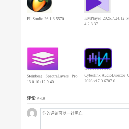
KMPlayer 2026.7.24.12 x
FL Studio 26.1.3.5570
4.2.3.37
Cyberlink AudioDirector U
Steinberg SpectraLayers Pro
2026 v17.0.6707.0
13.0.10+12.0.40
评论
抢沙发