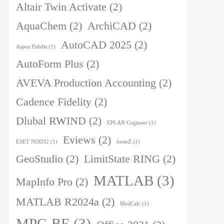
Altair Twin Activate
(2)
AquaChem
(2)
ArchiCAD
(2)
AutoCAD 2025
(2)
Aspen Fidelis
(1)
AutoForm Plus
(2)
AVEVA Production Accounting
(2)
Cadence Fidelity
(2)
Dlubal RWIND
(2)
EPLAN Cogineer
(1)
Eviews
(2)
ESET NOD32
(1)
formZ
(1)
GeoStudio
(2)
LimitState RING
(2)
MATLAB
(3)
MapInfo Pro
(2)
MATLAB R2024a
(2)
MedCalc
(1)
MPC-BE
(3)