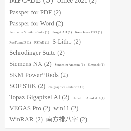
Office 2021
(2)
Passper for PDF
(2)
Passper for Word
(2)
Petroleum Solutions Suite
(1)
ProgeCAD
(1)
Rocscience EX3
(1)
S-Litho
(2)
RocTunnel3
(1)
RSTAB
(1)
Schrodinger Suite
(2)
Siemens NX
(2)
Simcenter Amesim
(1)
Simpack
(1)
SKM Power*Tools
(2)
SOFiSTiK
(2)
Statgraphics Centurion
(1)
Topaz Gigapixel AI
(2)
Undet for AutoCAD
(1)
VEGAS Pro
(2)
win11
(2)
WinRAR
(2)
南方排八字
(2)