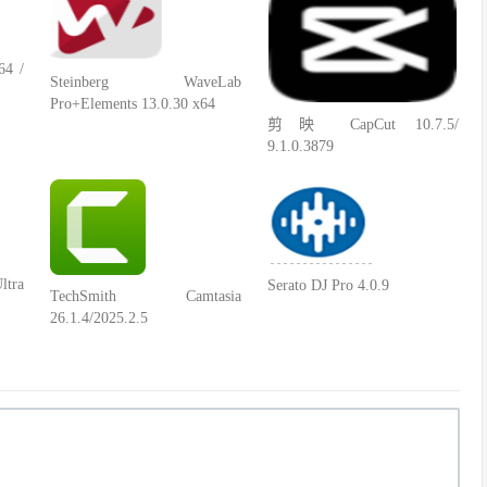
64 /
Steinberg WaveLab
Pro+Elements 13.0.30 x64
剪映 CapCut 10.7.5/
9.1.0.3879
ltra
Serato DJ Pro 4.0.9
TechSmith Camtasia
26.1.4/2025.2.5