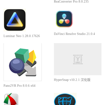
ReaConverter Pro 8.0.235
DaVinci Resolve Studio 21.0.4
Luminar Neo 1.28.0.17626
HyperSnap v10.2.1 汉化版
Pano2VR Pro 8.0.6 x64