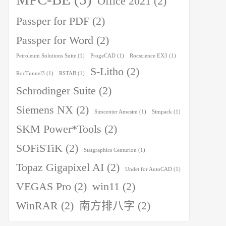
Office 2021
(2)
Passper for PDF
(2)
Passper for Word
(2)
Petroleum Solutions Suite
(1)
ProgeCAD
(1)
Rocscience EX3
(1)
S-Litho
(2)
RocTunnel3
(1)
RSTAB
(1)
Schrodinger Suite
(2)
Siemens NX
(2)
Simcenter Amesim
(1)
Simpack
(1)
SKM Power*Tools
(2)
SOFiSTiK
(2)
Statgraphics Centurion
(1)
Topaz Gigapixel AI
(2)
Undet for AutoCAD
(1)
VEGAS Pro
(2)
win11
(2)
WinRAR
(2)
南方排八字
(2)