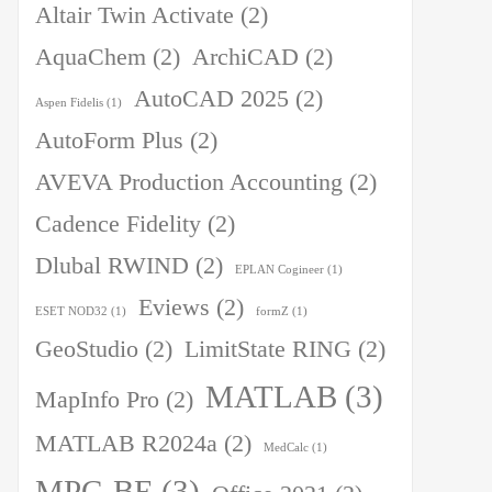
Altair Twin Activate
(2)
AquaChem
(2)
ArchiCAD
(2)
AutoCAD 2025
(2)
Aspen Fidelis
(1)
AutoForm Plus
(2)
AVEVA Production Accounting
(2)
Cadence Fidelity
(2)
Dlubal RWIND
(2)
EPLAN Cogineer
(1)
Eviews
(2)
ESET NOD32
(1)
formZ
(1)
GeoStudio
(2)
LimitState RING
(2)
MATLAB
(3)
MapInfo Pro
(2)
MATLAB R2024a
(2)
MedCalc
(1)
MPC-BE
(3)