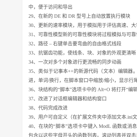
中，便于访问和导出
29、在新的 DE 和 DR 型号上自动放置执行模块
30、更新的速率模块，用于模拟用于评估高速、
31、可靠性模型新的可靠性模块将过程模拟与可
32、路径 – 右键单击要弯曲的自由格式线段
33、抗锯齿功能，使线条、块、对象的外观更清晰
34、一次对多个对象进行更流畅的同步动画
35、类似于记事本++的新源代码（文本）编辑
进，单词/换行，在脚本窗口中缩放/缩小，显示行
36、块结构的“脚本”选项卡中的 Alt+O 将打开“
37、改进了对话框编辑器和结构窗口
38、代码完成改进
39、用户可自定义（在扩展文件夹中添加文本.ini
40、在块的“脚本”选项卡中键入 ModL 函数
包含以这些字母开头的函数列表。滚动列表并双击