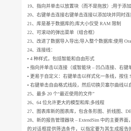
19、指向并单击以放置块（而不是拖放）;用于添加多个
20、右键单击连接右键单击连接以添加块并同时连
21、库是基于数据库的;库大小仅受 RAM 限制
22、可滚动的弹出菜单（组合框）
23、改进了数据导入导出;导入整个数据库;使用 Orac
24、连接线：
• 4 种样式，包括智能和自由形式
• 指向并单击以连接（或智能块 – 凹凸连接、右键
• 更易于自定义：右键单击以样式化一条线，按住 Sh
• 右键单击自由格式线段，然后切换贝塞尔曲线以
25、最多 20 个“最近使用的文件”
26、64 位允许更大的模型和库;多线程
27、图表库新的图表库，包含条形图、折线图、DB
28、新的报告管理器块 – ExtendSim 中的
的对话框提供筛选条件，以指定要为其生成报告的块、