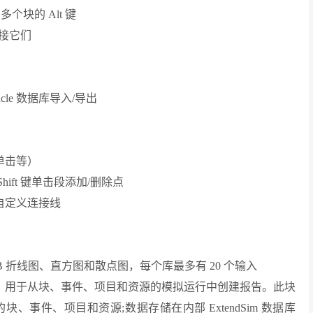
块的 Alt 键
接它们
le 数据库导入/导出
单击等）
ift 键单击段添加/删除点
自定义连接线
 折线图、直方图和散点图，每个库最多有 20 个输入
主要界面，用于从块、事件、项目和资源的模拟运行中创建报告。此块
事件、项目和资源;数据存储在内部 ExtendSim 数据库