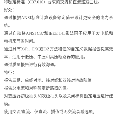
称额定标准（C37.010）要求的交流和直流递减曲线。
好处：
通过根据ANSI标准计算设备额定值来设计更安全的电力系
统。
通过自动将ANSI C37和IEEE 141乘法因子应用于发电机和
电机来节省时间。
通过具有X/R、E/X或E/Z方法和值的自定义数据报告提高效
率，适用于低压、中压和高压断路器的应用。
通过质量报告进行有效沟通。
特征：
报告三相、单线对地、线对线和双线对地故障值。
报告总电流和对称额定断路器的值。
对变压器初级抽头和次级抽头以及关闭标称额定电压进行建
模。
使用交流/直流、仅直流、插值或无交流衰减选项。