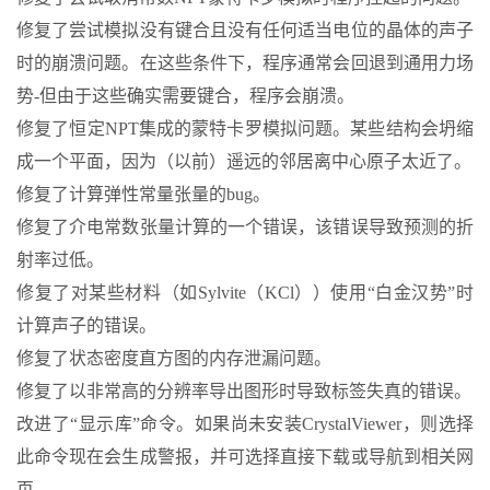
修复了尝试模拟没有键合且没有任何适当电位的晶体的声子
时的崩溃问题。在这些条件下，程序通常会回退到通用力场
势-但由于这些确实需要键合，程序会崩溃。
修复了恒定NPT集成的蒙特卡罗模拟问题。某些结构会坍缩
成一个平面，因为（以前）遥远的邻居离中心原子太近了。
修复了计算弹性常量张量的bug。
修复了介电常数张量计算的一个错误，该错误导致预测的折
射率过低。
修复了对某些材料（如Sylvite（KCl））使用“白金汉势”时
计算声子的错误。
修复了状态密度直方图的内存泄漏问题。
修复了以非常高的分辨率导出图形时导致标签失真的错误。
改进了“显示库”命令。如果尚未安装CrystalViewer，则选择
此命令现在会生成警报，并可选择直接下载或导航到相关网
页。