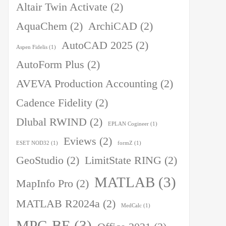
Altair Twin Activate
(2)
AquaChem
(2)
ArchiCAD
(2)
AutoCAD 2025
(2)
Aspen Fidelis
(1)
AutoForm Plus
(2)
AVEVA Production Accounting
(2)
Cadence Fidelity
(2)
Dlubal RWIND
(2)
EPLAN Cogineer
(1)
Eviews
(2)
ESET NOD32
(1)
formZ
(1)
GeoStudio
(2)
LimitState RING
(2)
MATLAB
(3)
MapInfo Pro
(2)
MATLAB R2024a
(2)
MedCalc
(1)
MPC-BE
(3)