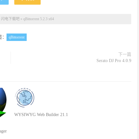
：
闪电下载吧
»
qBittorrent 5.2.3 x64
签：
qBittorrent
下一篇
Serato DJ Pro 4.0.9
WYSIWYG Web Builder 21.1
ager