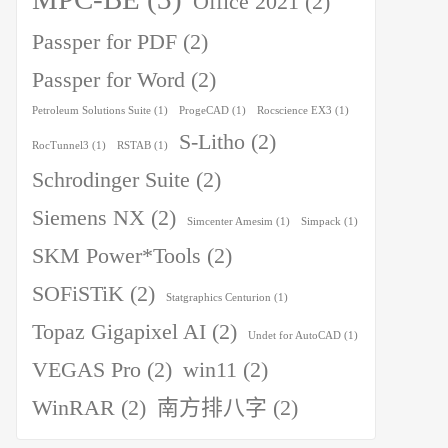
Office 2021
(2)
Passper for PDF
(2)
Passper for Word
(2)
Petroleum Solutions Suite
(1)
ProgeCAD
(1)
Rocscience EX3
(1)
S-Litho
(2)
RocTunnel3
(1)
RSTAB
(1)
Schrodinger Suite
(2)
Siemens NX
(2)
Simcenter Amesim
(1)
Simpack
(1)
SKM Power*Tools
(2)
SOFiSTiK
(2)
Statgraphics Centurion
(1)
Topaz Gigapixel AI
(2)
Undet for AutoCAD
(1)
VEGAS Pro
(2)
win11
(2)
WinRAR
(2)
南方排八字
(2)