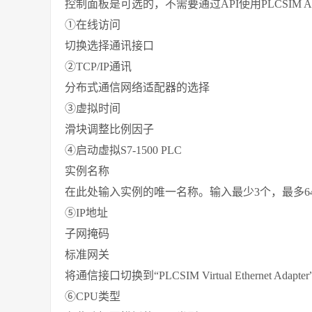
控制面板是可选的，不需要通过API使用PLCSIM Ad
①在线访问
切换选择通讯接口
②TCP/IP通讯
分布式通信网络适配器的选择
③虚拟时间
滑块调整比例因子
④启动虚拟S7-1500 PLC
实例名称
在此处输入实例的唯一名称。输入最少3个，最多6
⑤IP地址
子网掩码
标准网关
将通信接口切换到“PLCSIM Virtual Ethernet Ad
⑥CPU类型