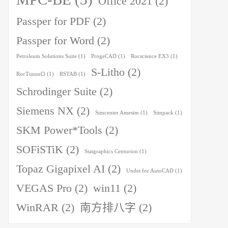
Office 2021
(2)
Passper for PDF
(2)
Passper for Word
(2)
Petroleum Solutions Suite
(1)
ProgeCAD
(1)
Rocscience EX3
(1)
S-Litho
(2)
RocTunnel3
(1)
RSTAB
(1)
Schrodinger Suite
(2)
Siemens NX
(2)
Simcenter Amesim
(1)
Simpack
(1)
SKM Power*Tools
(2)
SOFiSTiK
(2)
Statgraphics Centurion
(1)
Topaz Gigapixel AI
(2)
Undet for AutoCAD
(1)
VEGAS Pro
(2)
win11
(2)
WinRAR
(2)
南方排八字
(2)