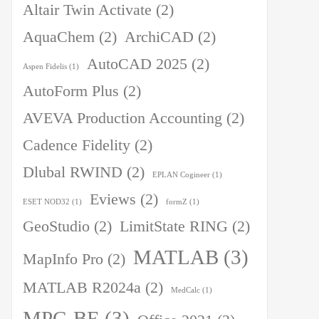
Altair Twin Activate
(2)
AquaChem
(2)
ArchiCAD
(2)
AutoCAD 2025
(2)
Aspen Fidelis
(1)
AutoForm Plus
(2)
AVEVA Production Accounting
(2)
Cadence Fidelity
(2)
Dlubal RWIND
(2)
EPLAN Cogineer
(1)
Eviews
(2)
ESET NOD32
(1)
formZ
(1)
GeoStudio
(2)
LimitState RING
(2)
MATLAB
(3)
MapInfo Pro
(2)
MATLAB R2024a
(2)
MedCalc
(1)
MPC-BE
(3)