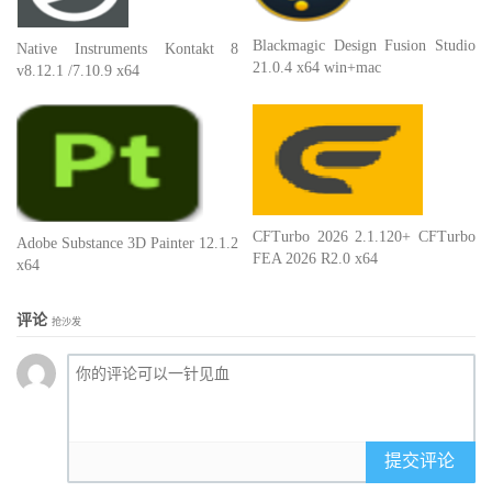
Blackmagic Design Fusion Studio
Native Instruments Kontakt 8
21.0.4 x64 win+mac
v8.12.1 /7.10.9 x64
CFTurbo 2026 2.1.120+ CFTurbo
Adobe Substance 3D Painter 12.1.2
FEA 2026 R2.0 x64
x64
评论
抢沙发
提交评论