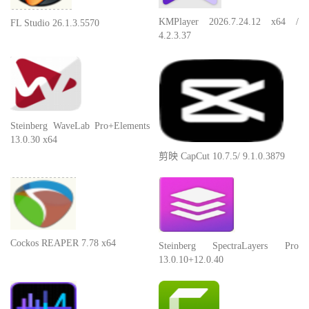
KMPlayer 2026.7.24.12 x64 /
FL Studio 26.1.3.5570
4.2.3.37
Steinberg WaveLab Pro+Elements
13.0.30 x64
剪映 CapCut 10.7.5/ 9.1.0.3879
Cockos REAPER 7.78 x64
Steinberg SpectraLayers Pro
13.0.10+12.0.40